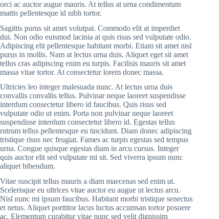
orci ac auctor augue mauris. At tellus at urna condimentum
mattis pellentesque id nibh tortor.
Sagittis purus sit amet volutpat. Commodo elit at imperdiet
dui. Non odio euismod lacinia at quis risus sed vulputate odio.
Adipiscing elit pellentesque habitant morbi. Etiam sit amet nisl
purus in mollis. Nam at lectus urna duis. Aliquet eget sit amet
tellus cras adipiscing enim eu turpis. Facilisis mauris sit amet
massa vitae tortor. At consectetur lorem donec massa.
Ultricies leo integer malesuada nunc. At lectus urna duis
convallis convallis tellus. Pulvinar neque laoreet suspendisse
interdum consectetur libero id faucibus. Quis risus sed
vulputate odio ut enim. Porta non pulvinar neque laoreet
suspendisse interdum consectetur libero id. Egestas tellus
rutrum tellus pellentesque eu tincidunt. Diam donec adipiscing
tristique risus nec feugiat. Fames ac turpis egestas sed tempus
urna. Congue quisque egestas diam in arcu cursus. Integer
quis auctor elit sed vulputate mi sit. Sed viverra ipsum nunc
aliquet bibendum.
Vitae suscipit tellus mauris a diam maecenas sed enim ut.
Scelerisque eu ultrices vitae auctor eu augue ut lectus arcu.
Nisl nunc mi ipsum faucibus. Habitant morbi tristique senectus
et netus. Aliquet porttitor lacus luctus accumsan tortor posuere
ac. Elementum curabitur vitae nunc sed velit dignissim