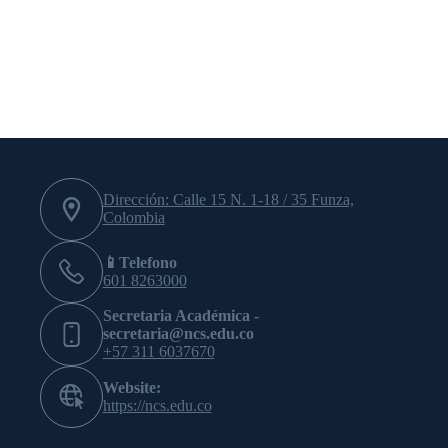
Dirección: Calle 15 N. 1-18 / 35 Funza,
Colombia
📱Telefono
601 8263000
Secretaria Académica -
secretaria@ncs.edu.co
+57 311 6037670
Website:
https://ncs.edu.co