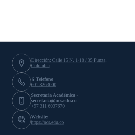
Dirección: Calle 15 N. 1-18 / 35 Funza,
Colombia
📱Telefono
601 8263000
Secretaria Académica -
secretaria@ncs.edu.co
+57 311 6037670
Website:
https://ncs.edu.co