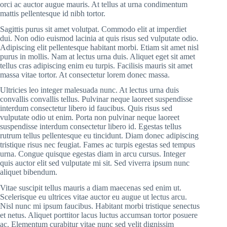
orci ac auctor augue mauris. At tellus at urna condimentum
mattis pellentesque id nibh tortor.
Sagittis purus sit amet volutpat. Commodo elit at imperdiet
dui. Non odio euismod lacinia at quis risus sed vulputate odio.
Adipiscing elit pellentesque habitant morbi. Etiam sit amet nisl
purus in mollis. Nam at lectus urna duis. Aliquet eget sit amet
tellus cras adipiscing enim eu turpis. Facilisis mauris sit amet
massa vitae tortor. At consectetur lorem donec massa.
Ultricies leo integer malesuada nunc. At lectus urna duis
convallis convallis tellus. Pulvinar neque laoreet suspendisse
interdum consectetur libero id faucibus. Quis risus sed
vulputate odio ut enim. Porta non pulvinar neque laoreet
suspendisse interdum consectetur libero id. Egestas tellus
rutrum tellus pellentesque eu tincidunt. Diam donec adipiscing
tristique risus nec feugiat. Fames ac turpis egestas sed tempus
urna. Congue quisque egestas diam in arcu cursus. Integer
quis auctor elit sed vulputate mi sit. Sed viverra ipsum nunc
aliquet bibendum.
Vitae suscipit tellus mauris a diam maecenas sed enim ut.
Scelerisque eu ultrices vitae auctor eu augue ut lectus arcu.
Nisl nunc mi ipsum faucibus. Habitant morbi tristique senectus
et netus. Aliquet porttitor lacus luctus accumsan tortor posuere
ac. Elementum curabitur vitae nunc sed velit dignissim