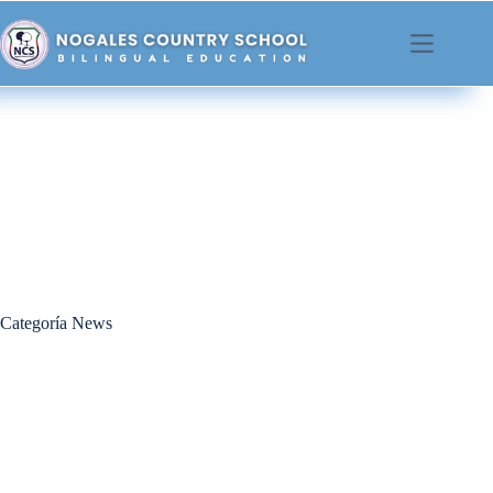
Saltar
contenido
al
contenido
Categoría
News