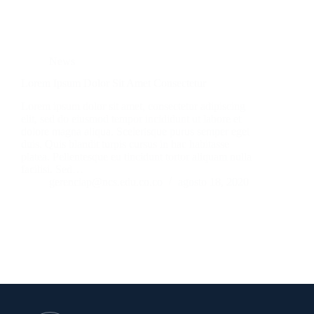
News
Lorem Ipsum Dolor Sit Amet Consectetur
Lorem ipsum dolor sit amet, consectetur adipiscing
elit, sed do eiusmod tempor incididunt ut labore et
dolore magna aliqua. Scelerisque purus semper eget
duis. Quis blandit turpis cursus in hac habitasse
platea. Pellentesque eu tincidunt tortor aliquam nulla
facilisi. Sed…
gerenciap@ncs.edu.co.co
agosto 18, 2020