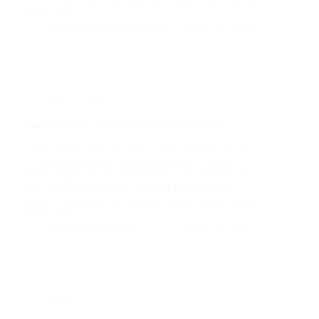
platea. Pellentesque eu tincidunt tortor aliquam nulla
facilisi. Sed…
gerenciap@ncs.edu.co.co
agosto 18, 2020
News
,
Useful
Massa Odneque Aliquam Vestibulum Morbi
Lorem ipsum dolor sit amet, consectetur adipiscing
elit, sed do eiusmod tempor incididunt ut labore et
dolore magna aliqua. Scelerisque purus semper eget
duis. Quis blandit turpis cursus in hac habitasse
platea. Pellentesque eu tincidunt tortor aliquam nulla
facilisi. Sed…
gerenciap@ncs.edu.co.co
agosto 18, 2020
News